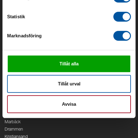
Om oss
Om Debe
Statistik
Kontakt
Områden
Marknadsföring
Vattenförsörjning
Vattenrening
Geoenergi
Cirkulation
Tillåt alla
V/A
Kontor
Tillåt urval
Debe
Stockholm
Avvisa
Borås
Växjö
Marbäck
Drammen
Kristiansand