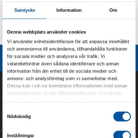
Produktbeskrivning
Samtycke
Information
Om
Kurvor
Denna webbplats använder cookies
Teknisk dokumentation
Vi använder enhetsidentifierare för att anpassa innehållet
och annonserna till användarna, tillhandahålla funktioner
Liknande produktgrupper
för sociala medier och analysera vår trafik. Vi
vidarebefordrar även sådana identifierare och annan
information från din enhet till de sociala medier och
annons- och analysföretag som vi samarbetar med.
Dessa kan i sin tur kombinera informationen med annan
information som du har tillhandahållit eller som de har
samlat in när du har använt deras tjänster.
Samtyckesval
Nödvändig
Inställningar