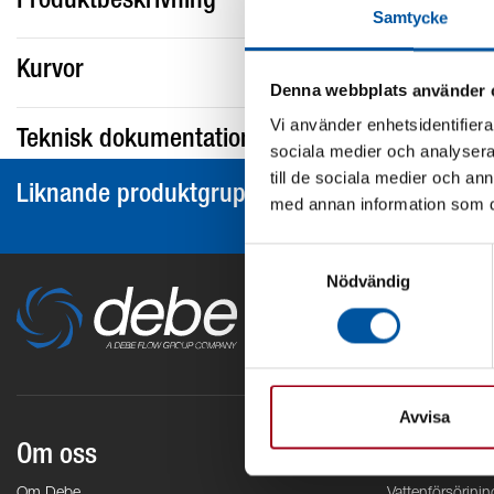
Produktbeskrivning
Samtycke
Kurvor
Denna webbplats använder 
Vi använder enhetsidentifierar
Teknisk dokumentation
sociala medier och analysera 
till de sociala medier och a
Liknande produktgrupper
med annan information som du 
Samtyckesval
Nödvändig
Avvisa
Om oss
Områden