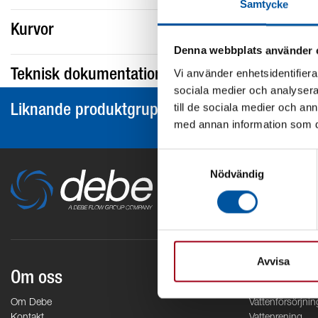
Samtycke
Kurvor
Denna webbplats använder 
Vi använder enhetsidentifierar
Teknisk dokumentation
sociala medier och analysera 
till de sociala medier och a
Liknande produktgrupper
med annan information som du 
Samtyckesval
Nödvändig
Avvisa
Om oss
Områden
Om Debe
Vattenförsörjnin