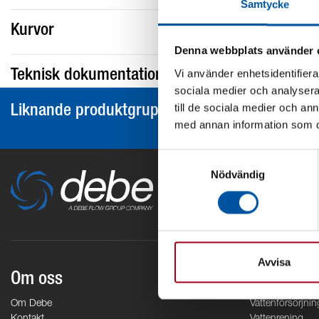
Samtycke
Kurvor
Denna webbplats använder 
Vi använder enhetsidentifierar
Teknisk dokumentation
sociala medier och analysera 
till de sociala medier och a
Liknande produktgrupper
med annan information som du 
Samtyckesval
Nödvändig
Avvisa
Om oss
Områden
Om Debe
Vattenförsörjnin