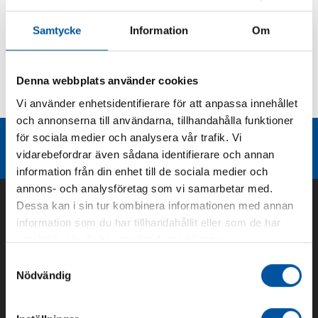
Produktbeskrivning
Samtycke
Information
Om
Kurvor
Denna webbplats använder cookies
Vi använder enhetsidentifierare för att anpassa innehållet
Teknisk dokumentation
och annonserna till användarna, tillhandahålla funktioner
för sociala medier och analysera vår trafik. Vi
Liknande produktgrupper
vidarebefordrar även sådana identifierare och annan
information från din enhet till de sociala medier och
annons- och analysföretag som vi samarbetar med.
Dessa kan i sin tur kombinera informationen med annan
information som du har tillhandahållit eller som de har
samlat in när du har använt deras tjänster.
Samtyckesval
Nödvändig