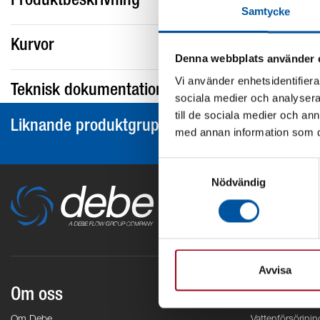
Produktbeskrivning
Samtycke
Kurvor
Denna webbplats använder 
Vi använder enhetsidentifierar
Teknisk dokumentation
sociala medier och analysera 
till de sociala medier och a
Liknande produktgrupper
med annan information som du 
Samtyckesval
Nödvändig
Avvisa
Om oss
Områden