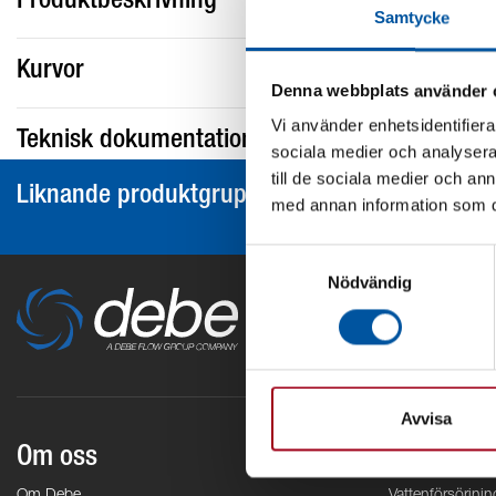
Produktbeskrivning
Samtycke
Kurvor
Denna webbplats använder 
Vi använder enhetsidentifierar
Teknisk dokumentation
sociala medier och analysera 
till de sociala medier och a
Liknande produktgrupper
med annan information som du 
Samtyckesval
Nödvändig
Avvisa
Om oss
Områden