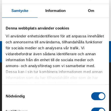
Produktbeskrivning
Samtycke
Information
Om
Kurvor
Denna webbplats använder cookies
Vi använder enhetsidentifierare för att anpassa innehållet
Teknisk dokumentation
och annonserna till användarna, tillhandahålla funktioner
för sociala medier och analysera vår trafik. Vi
Liknande produktgrupper
vidarebefordrar även sådana identifierare och annan
information från din enhet till de sociala medier och
annons- och analysföretag som vi samarbetar med.
Dessa kan i sin tur kombinera informationen med annan
information som du har tillhandahållit eller som de har
samlat in när du har använt deras tjänster.
Samtyckesval
Nödvändig