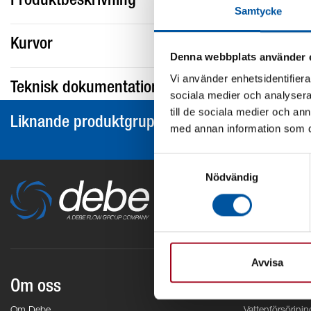
Produktbeskrivning
Samtycke
Kurvor
Denna webbplats använder 
Vi använder enhetsidentifierar
Teknisk dokumentation
sociala medier och analysera 
till de sociala medier och a
Liknande produktgrupper
med annan information som du 
Samtyckesval
Nödvändig
Avvisa
Om oss
Områden