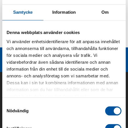
Produktbeskrivning
Samtycke
Information
Om
Kurvor
Denna webbplats använder cookies
Vi använder enhetsidentifierare för att anpassa innehållet
Teknisk dokumentation
och annonserna till användarna, tillhandahålla funktioner
för sociala medier och analysera vår trafik. Vi
Liknande produktgrupper
vidarebefordrar även sådana identifierare och annan
information från din enhet till de sociala medier och
annons- och analysföretag som vi samarbetar med.
Dessa kan i sin tur kombinera informationen med annan
information som du har tillhandahållit eller som de har
samlat in när du har använt deras tjänster.
Samtyckesval
Nödvändig