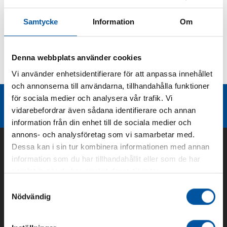
Produktbeskrivning
Samtycke
Information
Om
Kurvor
Denna webbplats använder cookies
Vi använder enhetsidentifierare för att anpassa innehållet
Teknisk dokumentation
och annonserna till användarna, tillhandahålla funktioner
för sociala medier och analysera vår trafik. Vi
Liknande produktgrupper
vidarebefordrar även sådana identifierare och annan
information från din enhet till de sociala medier och
annons- och analysföretag som vi samarbetar med.
Dessa kan i sin tur kombinera informationen med annan
information som du har tillhandahållit eller som de har
samlat in när du har använt deras tjänster.
Samtyckesval
Nödvändig