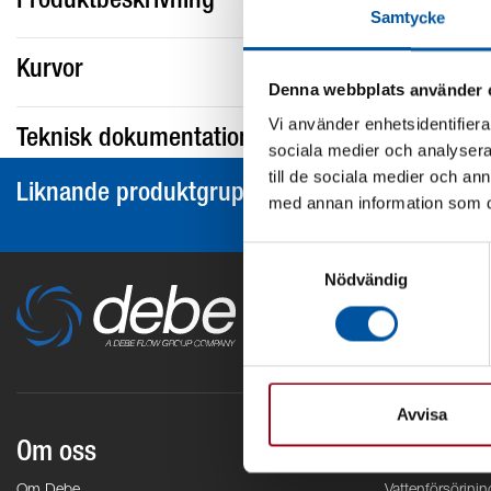
Produktbeskrivning
Samtycke
Kurvor
Denna webbplats använder 
Vi använder enhetsidentifierar
Teknisk dokumentation
sociala medier och analysera 
till de sociala medier och a
Liknande produktgrupper
med annan information som du 
Samtyckesval
Nödvändig
Avvisa
Om oss
Områden