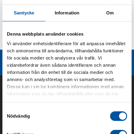
Produktbeskrivning
Samtycke
Information
Om
Kurvor
Denna webbplats använder cookies
Vi använder enhetsidentifierare för att anpassa innehållet
Teknisk dokumentation
och annonserna till användarna, tillhandahålla funktioner
för sociala medier och analysera vår trafik. Vi
Liknande produktgrupper
vidarebefordrar även sådana identifierare och annan
information från din enhet till de sociala medier och
annons- och analysföretag som vi samarbetar med.
Dessa kan i sin tur kombinera informationen med annan
information som du har tillhandahållit eller som de har
samlat in när du har använt deras tjänster.
Samtyckesval
Nödvändig