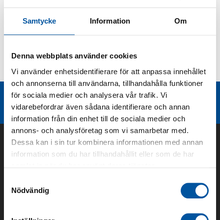
Produktbeskrivning
Samtycke
Information
Om
Kurvor
Denna webbplats använder cookies
Vi använder enhetsidentifierare för att anpassa innehållet
Teknisk dokumentation
och annonserna till användarna, tillhandahålla funktioner
för sociala medier och analysera vår trafik. Vi
Liknande produktgrupper
vidarebefordrar även sådana identifierare och annan
information från din enhet till de sociala medier och
annons- och analysföretag som vi samarbetar med.
Dessa kan i sin tur kombinera informationen med annan
information som du har tillhandahållit eller som de har
samlat in när du har använt deras tjänster.
Samtyckesval
Nödvändig