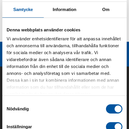
Produktbeskrivning
Samtycke
Information
Om
Kurvor
Denna webbplats använder cookies
Teknisk dokumentation
Vi använder enhetsidentifierare för att anpassa innehållet
och annonserna till användarna, tillhandahålla funktioner
Liknande produktgrupper
för sociala medier och analysera vår trafik. Vi
vidarebefordrar även sådana identifierare och annan
information från din enhet till de sociala medier och
annons- och analysföretag som vi samarbetar med.
Dessa kan i sin tur kombinera informationen med annan
information som du har tillhandahållit eller som de har
samlat in när du har använt deras tjänster.
Samtyckesval
Nödvändig
Inställningar