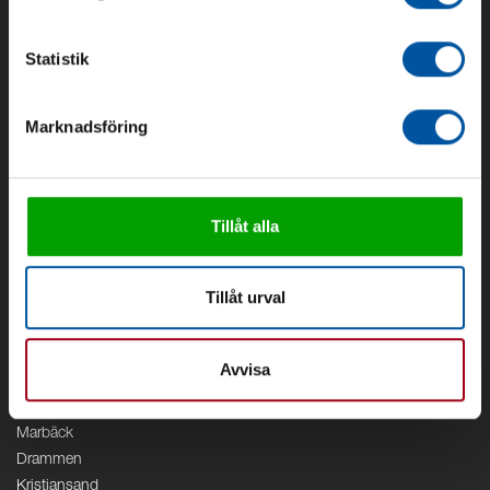
Om oss
Om Debe
Statistik
Kontakt
Områden
Marknadsföring
Vattenförsörjning
Vattenrening
Geoenergi
Cirkulation
Tillåt alla
V/A
Kontor
Tillåt urval
Debe
Stockholm
Avvisa
Borås
Växjö
Marbäck
Drammen
Kristiansand