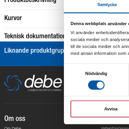
Produktbeskrivning
Samtycke
Kurvor
Denna webbplats använder 
Vi använder enhetsidentifierar
Teknisk dokumentation
sociala medier och analysera 
till de sociala medier och a
Liknande produktgrupper
med annan information som du 
Samtyckesval
Nödvändig
Avvisa
Om oss
Områden