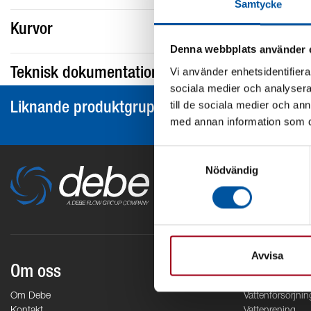
Samtycke
Kurvor
Denna webbplats använder 
Vi använder enhetsidentifierar
Teknisk dokumentation
sociala medier och analysera 
till de sociala medier och a
Liknande produktgrupper
med annan information som du 
Samtyckesval
Nödvändig
Avvisa
Om oss
Områden
Om Debe
Vattenförsörjnin