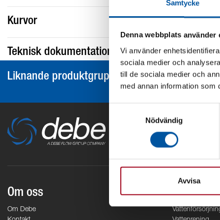
Samtycke
Kurvor
Denna webbplats använder 
Vi använder enhetsidentifierar
Teknisk dokumentation
sociala medier och analysera 
till de sociala medier och a
Liknande produktgrupper
med annan information som du 
Samtyckesval
Nödvändig
Avvisa
Om oss
Områden
Om Debe
Vattenförsörjnin