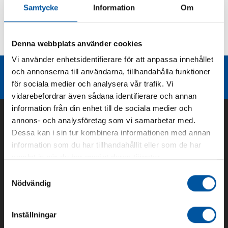
Samtycke
Information
Om
Kurvor
Denna webbplats använder cookies
Teknisk dokumentation
Vi använder enhetsidentifierare för att anpassa innehållet
Liknande produktgrupper
och annonserna till användarna, tillhandahålla funktioner
för sociala medier och analysera vår trafik. Vi
vidarebefordrar även sådana identifierare och annan
information från din enhet till de sociala medier och
annons- och analysföretag som vi samarbetar med.
Dessa kan i sin tur kombinera informationen med annan
information som du har tillhandahållit eller som de har
samlat in när du har använt deras tjänster.
Samtyckesval
Nödvändig
Om oss
Inställningar