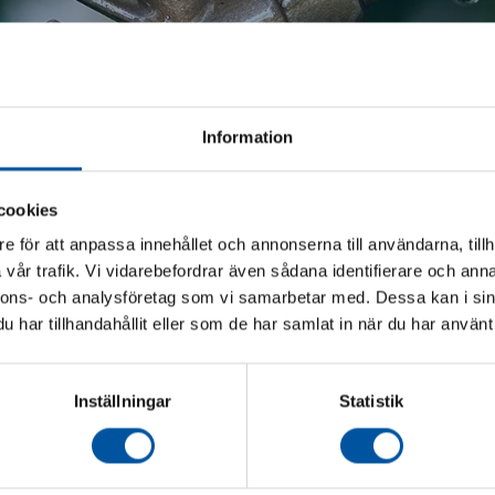
Information
cookies
e för att anpassa innehållet och annonserna till användarna, tillh
vår trafik. Vi vidarebefordrar även sådana identifierare och anna
Kontakt
nnons- och analysföretag som vi samarbetar med. Dessa kan i sin
har tillhandahållit eller som de har samlat in när du har använt 
bibehålla en vacker och levande
W
Läs mer om Matsco AB på
ngar och ger er alltid de mest
0705 – 24 28 06
Telefon:
ng av spridare från marknadsledande
Inställningar
Statistik
info@matscobevattning.se
E-post: