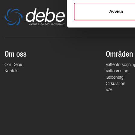
Avvisa
Om oss
Områden
Om Debe
Vattenförsörjnin
Kontakt
Vattenrening
Geoenergi
Cirkulation
V/A