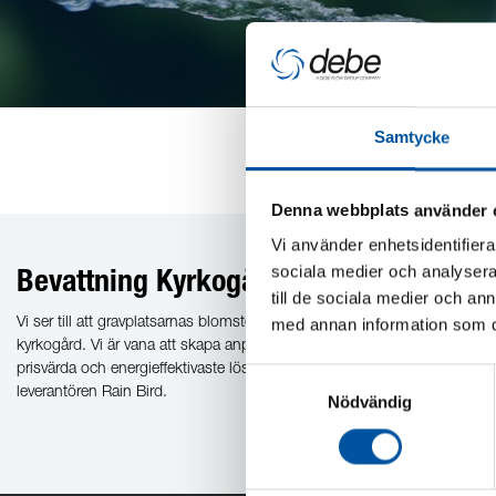
Samtycke
Denna webbplats använder 
Vi använder enhetsidentifierar
sociala medier och analysera 
Bevattning Kyrkogårdar
till de sociala medier och a
med annan information som du 
Vi ser till att gravplatsarnas blomster får den vätska de behöver för att 
kyrkogård. Vi är vana att skapa anpassade lösningar för olika förutsättni
prisvärda och energieffektivaste lösningarna. Vi erbjuder även försäljni
Samtyckesval
leverantören Rain Bird.
Nödvändig