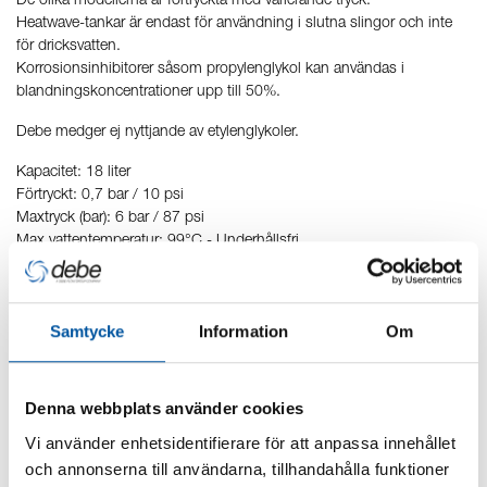
De olika modellerna är förtryckta med varierande tryck.
Heatwave-tankar är endast för användning i slutna slingor och inte
för dricksvatten.
Korrosionsinhibitorer såsom propylenglykol kan användas i
blandningskoncentrationer upp till 50%.
Debe medger ej nyttjande av etylenglykoler.
Kapacitet: 18 liter
Förtryckt: 0,7 bar / 10 psi
Maxtryck (bar): 6 bar / 87 psi
Max vattentemperatur: 99°C - Underhållsfri
Samtycke
Information
Om
Produkter inom Expansionskärl
Heatwave 18 L Komplett
Denna webbplats använder cookies
Filter
Vi använder enhetsidentifierare för att anpassa innehållet
och annonserna till användarna, tillhandahålla funktioner