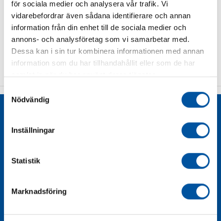
Art.nr
Benämning
Pris exkl.
för sociala medier och analysera vår trafik. Vi
moms
vidarebefordrar även sådana identifierare och annan
information från din enhet till de sociala medier och
annons- och analysföretag som vi samarbetar med.
Vi har inte lagt upp dessa produkter på vår hemsida än -
Dessa kan i sin tur kombinera informationen med annan
vänligen kontakta oss på 08-628 11 85 för offert.
information som du har tillhandahållit eller som de har
samlat in när du har använt deras tjänster.
Samtyckesval
Nödvändig
Liknande produkter
Inställningar
Statistik
Marknadsföring