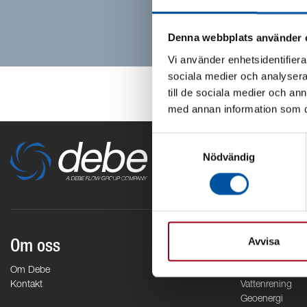
Denna webbplats använder 
Vi använder enhetsidentifierar
sociala medier och analysera 
till de sociala medier och a
med annan information som du 
Samtyckesval
Nödvändig
Avvisa
Om oss
Områden
Om Debe
Vattenförsörjnin
Kontakt
Vattenrening
Geoenergi