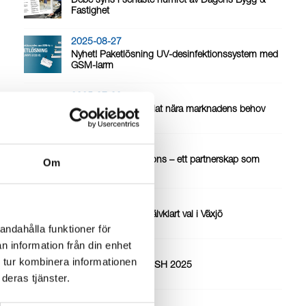
Debe syns i senaste numret av Dagens Bygg &
Fastighet
2025-08-27
Nyhet! Paketlösning UV-desinfektionssystem med
GSM-larm
2025-07-30
Magnetitfilter utvecklat nära marknadens behov
2025-06-23
Global Water Solutions – ett partnerskap som
Om
håller
2025-06-02
Solpaneler var ett självklart val i Växjö
andahålla funktioner för
n information från din enhet
2025-02-27
 tur kombinera informationen
Vi finns på plats på ISH 2025
deras tjänster.
2025-02-13