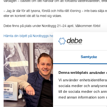
vardagen – oavsett om det handlar om att förbättra vattenkvaliteten, effekti
– Jag är där för att lyssna, förstå och hitta rätt lösning – inte bara sälj
eller en konkret idé att ta med sig vidare.
Debe finns på plats under Nordbygg 21–24 april. Välkommen förbi!
Hämta din biljett på Nordbyggs hemsida här.
Samtycke
Denna webbplats använder 
Vi använder enhetsidentifierar
sociala medier och analysera 
till de sociala medier och a
med annan information som du 