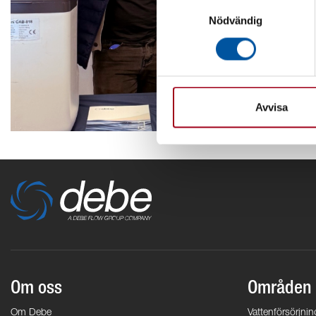
Samtyckesval
Nödvändig
Avvisa
Om oss
Områden
Om Debe
Vattenförsörjnin