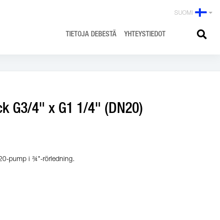
SUOMI
TIETOJA DEBESTÄ
YHTEYSTIEDOT
k G3/4" x G1 1/4" (DN20)
20-pump i ¾"-rörledning.