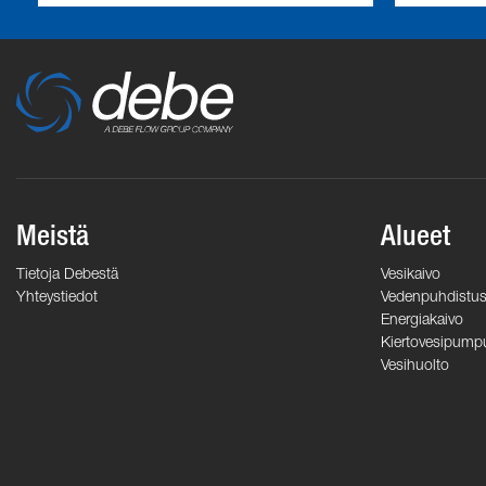
Meistä
Alueet
Tietoja Debestä
Vesikaivo
Yhteystiedot
Vedenpuhdistu
Energiakaivo
Kiertovesipump
Vesihuolto