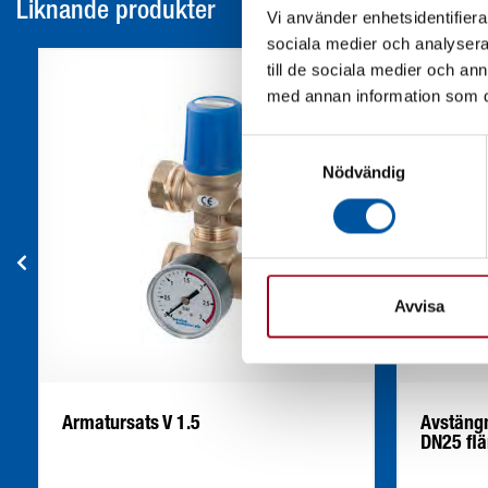
Liknande produkter
Vi använder enhetsidentifierar
sociala medier och analysera 
till de sociala medier och a
med annan information som du 
Samtyckesval
Nödvändig
Avvisa
Armatursats V 1.5
Avstängn
DN25 fl