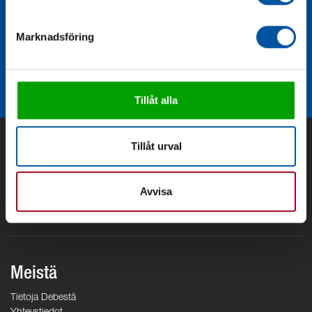
Marknadsföring
Armatursats V 1.5
Tillåt alla
Tillåt urval
Avvisa
Meistä
Tietoja Debestä