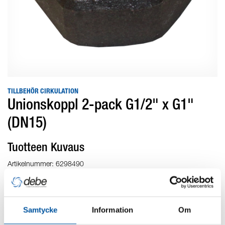
TILLBEHÖR CIRKULATION
Unionskoppl 2-pack G1/2" x G1"
(DN15)
Tuotteen Kuvaus
Artikelnummer: 6298490
Unionskoppling för anslutning av 15-pump i ½"-rörledning.
Vikt: 0,2 kg
Samtycke
Information
Om