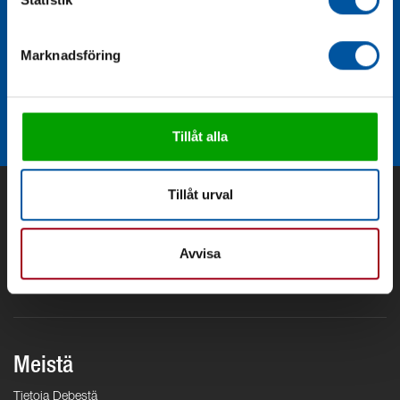
Marknadsföring
Armatursats V 1.5
Tillåt alla
Tillåt urval
Avvisa
Meistä
Tietoja Debestä