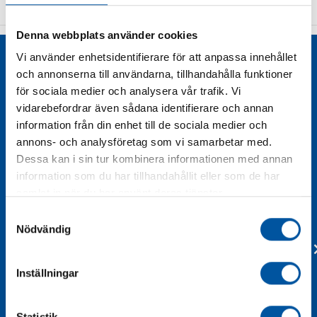
Denna webbplats använder cookies
Liknande produkter
Vi använder enhetsidentifierare för att anpassa innehållet
och annonserna till användarna, tillhandahålla funktioner
för sociala medier och analysera vår trafik. Vi
vidarebefordrar även sådana identifierare och annan
information från din enhet till de sociala medier och
annons- och analysföretag som vi samarbetar med.
Dessa kan i sin tur kombinera informationen med annan
information som du har tillhandahållit eller som de har
samlat in när du har använt deras tjänster.
Samtyckesval
Nödvändig
Inställningar
Statistik