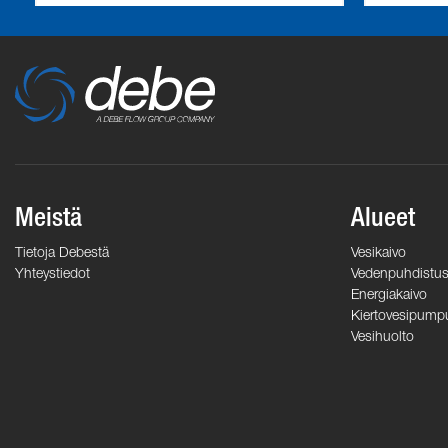
Meistä
Alueet
Tietoja Debestä
Vesikaivo
Yhteystiedot
Vedenpuhdistu
Energiakaivo
Kiertovesipump
Vesihuolto