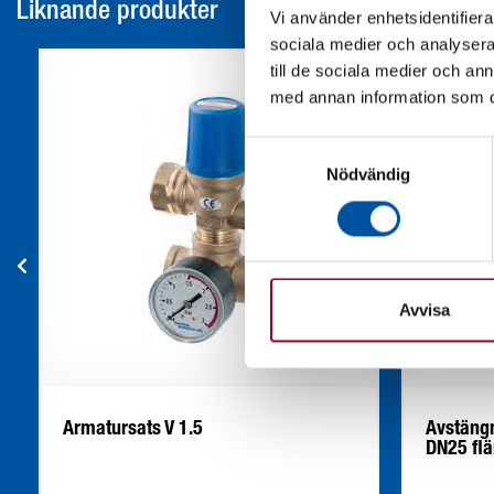
Liknande produkter
Vi använder enhetsidentifierar
sociala medier och analysera 
till de sociala medier och a
med annan information som du 
Samtyckesval
Nödvändig
Avvisa
Armatursats V 1.5
Avstängn
DN25 fl