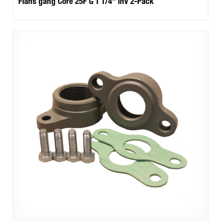
Fläns gäng Core 25F G 1 1/4" inv 2-Pack