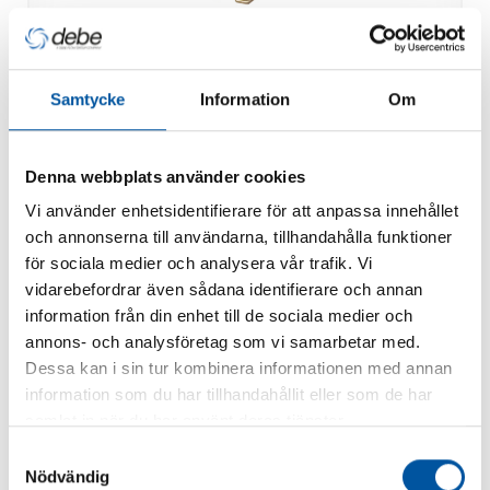
Samtycke
Information
Om
Differenstryckvakt 0-60 mvp
Denna webbplats använder cookies
Vi använder enhetsidentifierare för att anpassa innehållet
och annonserna till användarna, tillhandahålla funktioner
för sociala medier och analysera vår trafik. Vi
vidarebefordrar även sådana identifierare och annan
information från din enhet till de sociala medier och
annons- och analysföretag som vi samarbetar med.
Dessa kan i sin tur kombinera informationen med annan
information som du har tillhandahållit eller som de har
samlat in när du har använt deras tjänster.
Samtyckesval
Nödvändig