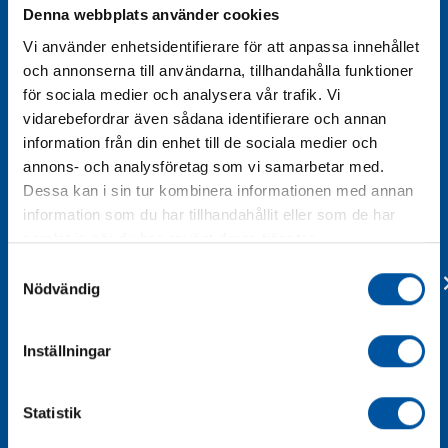
Liknande produkter
Denna webbplats använder cookies
Vi använder enhetsidentifierare för att anpassa innehållet
och annonserna till användarna, tillhandahålla funktioner
för sociala medier och analysera vår trafik. Vi
vidarebefordrar även sådana identifierare och annan
information från din enhet till de sociala medier och
annons- och analysföretag som vi samarbetar med.
Dessa kan i sin tur kombinera informationen med annan
information som du har tillhandahållit eller som de har
samlat in när du har använt deras tjänster.
Samtyckesval
Nödvändig
Inställningar
Statistik