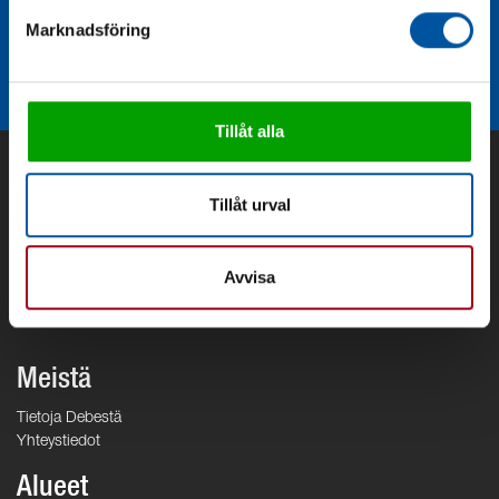
Armatursats V 1.5
Marknadsföring
Tillåt alla
Tillåt urval
Avvisa
Meistä
Tietoja Debestä
Yhteystiedot
Alueet